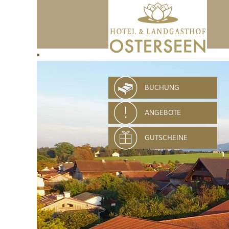
Hotel & Landgasthof Osterseen Iffeldorf Seeshaupt Oberbayern
BUCHUNG
ANGEBOTE
GUTSCHEINE