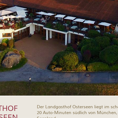
THOF
Der Landgasthof Osterseen liegt im schö
20 Auto-Minuten südlich von München, 
SEEN