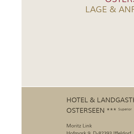
LAGE & AN
HOTEL & LANDGAST
OSTERSEEN ***
Superior
Moritz Link
Hofmark 9, D-82393 Iffeldorf