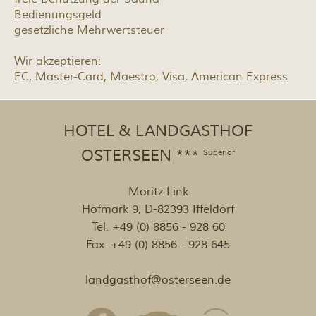
Bedienungsgeld
gesetzliche Mehrwertsteuer
Wir akzeptieren:
EC, Master-Card, Maestro, Visa, American Express
HOTEL & LANDGASTHOF
OSTERSEEN ***
Superior
Moritz Link
Hofmark 9, D-82393 Iffeldorf
Tel. +49 (0) 8856 - 928 60
Fax: +49 (0) 8856 - 928 645
landgasthof
@
osterseen.de